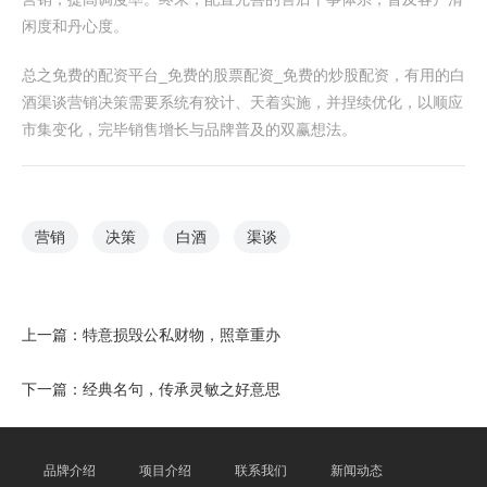
闲度和丹心度。
总之免费的配资平台_免费的股票配资_免费的炒股配资，有用的白
酒渠谈营销决策需要系统有狡计、天着实施，并捏续优化，以顺应
市集变化，完毕销售增长与品牌普及的双赢想法。
营销
决策
白酒
渠谈
上一篇：
特意损毁公私财物，照章重办
下一篇：
经典名句，传承灵敏之好意思
品牌介绍
项目介绍
联系我们
新闻动态