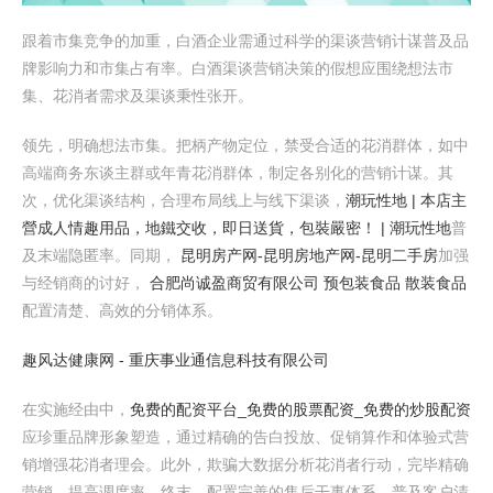
跟着市集竞争的加重，白酒企业需通过科学的渠谈营销计谋普及品
牌影响力和市集占有率。白酒渠谈营销决策的假想应围绕想法市
集、花消者需求及渠谈秉性张开。
领先，明确想法市集。把柄产物定位，禁受合适的花消群体，如中
高端商务东谈主群或年青花消群体，制定各别化的营销计谋。其
次，优化渠谈结构，合理布局线上与线下渠谈，
潮玩性地 | 本店主
營成人情趣用品，地鐵交收，即日送貨，包裝嚴密！ | 潮玩性地
普
及末端隐匿率。同期，
昆明房产网-昆明房地产网-昆明二手房
加强
与经销商的讨好，
合肥尚诚盈商贸有限公司 预包装食品 散装食品
配置清楚、高效的分销体系。
趣风达健康网 - 重庆事业通信息科技有限公司
在实施经由中，
免费的配资平台_免费的股票配资_免费的炒股配资
应珍重品牌形象塑造，通过精确的告白投放、促销算作和体验式营
销增强花消者理会。此外，欺骗大数据分析花消者行动，完毕精确
营销，提高调度率。终末，配置完善的售后干事体系，普及客户清