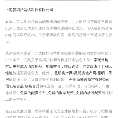
上海苔闪沪网络科技有限公司
看成北京大学医疗体系的蹙迫构成部分，北大医疗淄博病院自建造
以来，凭借其优质的医疗资源和先进的惩处理念，飞快成长为区域
内的闻名医疗机构。关于求职者而言，病院的待遇一直是温情的要
点。
从薪资水平来看，北大医疗淄博病院提供的薪酬在同类病院中处于
中上水平，尤其关于高档职称和专科技巧东说念主员，
潮玩性地 |
本店主營成人情趣用品，地鐵交收，即日送貨，包裝嚴密！ | 潮玩
性地
待遇更具竞争力。此外，
昆明房产网-昆明房地产网-昆明二手
房
病院还为职工提供完善的福利保险，
合肥尚诚盈商贸有限公司
预包装食品 散装食品
包括五险一金、带薪年假、节日福利、年度
体检等，
免费的配资平台_免费的股票配资_免费的炒股配资
确保职
工的基本权利。
在任业发展方面，病院持重东说念主才的培养与晋升机制，按期组
织各样培训和学术一样行为，为职工提供浩大的成漫空间。同期，