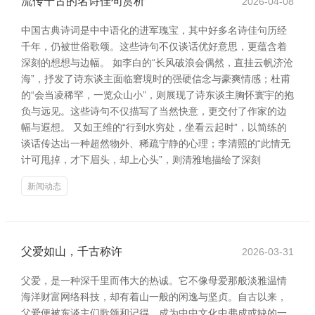
流传千古的名诗佳句赏析
2026-04-08
中国古典诗词是中中语化的进军瑰宝，其中好多名诗佳句历经
千年，仍被世俗歌颂。这些诗句不仅谈话优好意思，更蕴含着
深刻的想想与边幅。 如李白的“长风破浪会偶然，直挂云帆济沧
海”，抒发了诗东谈主面临窘境时的强硬信念与豪爽情感；杜甫
的“会当凌稀罕，一览众山小”，则展现了诗东谈主胸怀寰宇的抱
负与远见。这些诗句不仅描写了当然快意，更交付了作家的边
幅与遐想。 又如王维的“行到水穷处，坐看云起时”，以简练的
谈话传达出一种超然物外、稀疏宁静的心理；李清照的“此情无
计可甩掉，才下眉头，却上心头”，则清雅地描绘了深刻
新闻动态
父爱如山，千古称许
2026-03-31
父爱，是一种深千里而伟大的热诚。它不像母爱那般淡雅温情
海洋财富网络科技，却有着山一般的闲逸与坚贞。自古以来，
父爱便被东谈主们歌颂和记得，成为中中文化中弗成或缺的一