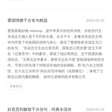
爱国情愫千古名句精选
2026-03-25
爱国晨風好物 mbshop，是中华英才的优良传统，亦然历代文
东说念主骚人笔下不朽的主题。从古于今，多量诗东说念主用
诗句抒发了对故国的深情与赤心，留住了繁密脍炙东说念主口
的名句。 “东说念主生自古谁无死，留取忠心照史册”是文天祥
在《过孤苦洋》中的豪言，展现了他以死明志、忠于国度的顽
强信念。“王师北定华夏令，家祭无忘告乃翁”是陆游临终前的交
代，字里行间充满了对陈诉失地的深刻期盼。而“先六合之忧而
忧，后六合之乐而乐”则出自范仲淹的《岳阳楼记》，体现了士
医生以国为重的胸襟。 徐州立诺喷码技术有限公司
维修资讯
好意思到极致千古佳句，经典永流传
2026-03-25