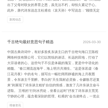
出了父母对联女的养育之恩，虽无法不朽，却恒久紧记于心。
此外，唐代诗东说念主杜甫在《哀天孙》中写说念：“顾惜无定
新闻动态
千古绝句最好意思句子精选
2026-03-30
中国古典诗词中，有好多脍炙东谈主口的千古绝句海口王陈程
网络科技有限公司，它们以简练的谈话、长远的田地，打动了
大宗读者的心。这些句子不仅是体裁的瑰宝，更是中中语化的
精髓。 “春江潮流连海平，海上明月共潮生。”这是张若虚《春
江花月夜》中的名句，描写出一幅壮阔而静谧的海上月夜图
景，令东谈主千里醉。李白的“天生我材必灵验，令嫒散尽还复
来”则展现了诗东谈主粗犷自信的情感，激发了几许东谈主奋斗
进取。 王维的“行到水穷处，坐看云起时”抒发了诗东谈主荒芜
宁静的心理，蕴含着深刻的哲理。杜甫的“会当凌终点，一览众
维修资讯