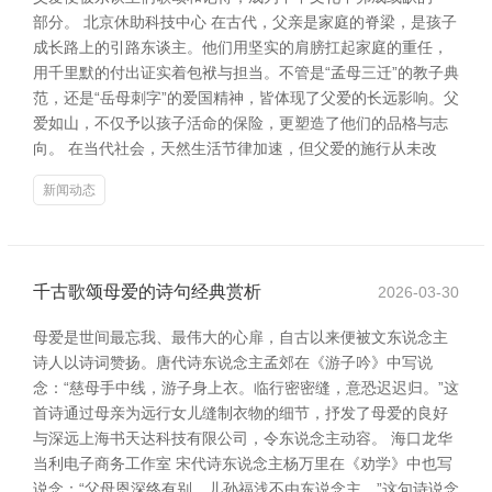
部分。 北京休助科技中心 在古代，父亲是家庭的脊梁，是孩子
成长路上的引路东谈主。他们用坚实的肩膀扛起家庭的重任，
用千里默的付出证实着包袱与担当。不管是“孟母三迁”的教子典
范，还是“岳母刺字”的爱国精神，皆体现了父爱的长远影响。父
爱如山，不仅予以孩子活命的保险，更塑造了他们的品格与志
向。 在当代社会，天然生活节律加速，但父爱的施行从未改
新闻动态
千古歌颂母爱的诗句经典赏析
2026-03-30
母爱是世间最忘我、最伟大的心扉，自古以来便被文东说念主
诗人以诗词赞扬。唐代诗东说念主孟郊在《游子吟》中写说
念：“慈母手中线，游子身上衣。临行密密缝，意恐迟迟归。”这
首诗通过母亲为远行女儿缝制衣物的细节，抒发了母爱的良好
与深远上海书天达科技有限公司，令东说念主动容。 海口龙华
当利电子商务工作室 宋代诗东说念主杨万里在《劝学》中也写
说念：“父母恩深终有别，儿孙福浅不由东说念主。”这句诗说念