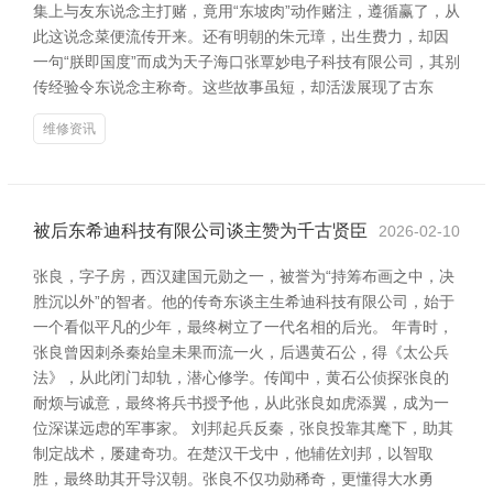
集上与友东说念主打赌，竟用“东坡肉”动作赌注，遵循赢了，从
此这说念菜便流传开来。还有明朝的朱元璋，出生费力，却因
一句“朕即国度”而成为天子海口张覃妙电子科技有限公司，其别
传经验令东说念主称奇。这些故事虽短，却活泼展现了古东
维修资讯
被后东希迪科技有限公司谈主赞为千古贤臣
2026-02-10
张良，字子房，西汉建国元勋之一，被誉为“持筹布画之中，决
胜沉以外”的智者。他的传奇东谈主生希迪科技有限公司，始于
一个看似平凡的少年，最终树立了一代名相的后光。 年青时，
张良曾因刺杀秦始皇未果而流一火，后遇黄石公，得《太公兵
法》，从此闭门却轨，潜心修学。传闻中，黄石公侦探张良的
耐烦与诚意，最终将兵书授予他，从此张良如虎添翼，成为一
位深谋远虑的军事家。 刘邦起兵反秦，张良投靠其麾下，助其
制定战术，屡建奇功。在楚汉干戈中，他辅佐刘邦，以智取
胜，最终助其开导汉朝。张良不仅功勋稀奇，更懂得大水勇