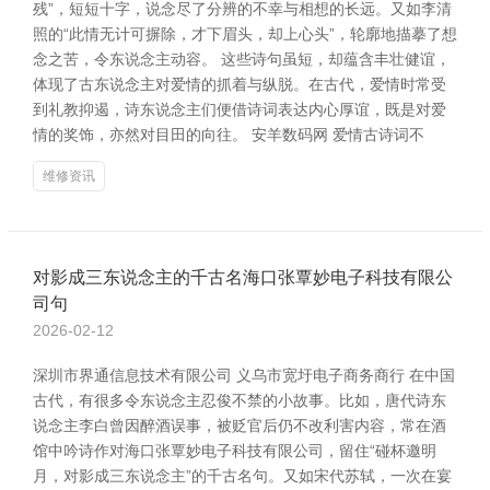
残”，短短十字，说念尽了分辨的不幸与相想的长远。又如李清
照的“此情无计可摒除，才下眉头，却上心头”，轮廓地描摹了想
念之苦，令东说念主动容。 这些诗句虽短，却蕴含丰壮健谊，
体现了古东说念主对爱情的抓着与纵脱。在古代，爱情时常受
到礼教抑遏，诗东说念主们便借诗词表达内心厚谊，既是对爱
情的奖饰，亦然对目田的向往。 安羊数码网 爱情古诗词不
维修资讯
对影成三东说念主的千古名海口张覃妙电子科技有限公
司句
2026-02-12
深圳市界通信息技术有限公司 义乌市宽圩电子商务商行 在中国
古代，有很多令东说念主忍俊不禁的小故事。比如，唐代诗东
说念主李白曾因醉酒误事，被贬官后仍不改利害内容，常在酒
馆中吟诗作对海口张覃妙电子科技有限公司，留住“碰杯邀明
月，对影成三东说念主”的千古名句。又如宋代苏轼，一次在宴