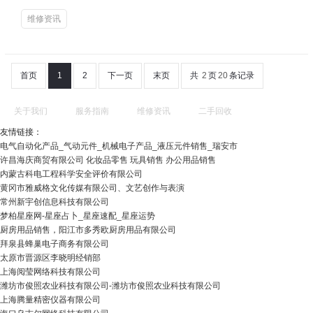
维修资讯
首页
1
2
下一页
末页
共
2
页
20
条记录
关于我们
服务指南
维修资讯
二手回收
友情链接：
电气自动化产品_气动元件_机械电子产品_液压元件销售_瑞安市
许昌海庆商贸有限公司 化妆品零售 玩具销售 办公用品销售
内蒙古科电工程科学安全评价有限公司
黄冈市雅威格文化传媒有限公司、文艺创作与表演
常州新宇创信息科技有限公司
梦柏星座网-星座占卜_星座速配_星座运势
厨房用品销售，阳江市多秀欧厨房用品有限公司
拜泉县蜂巢电子商务有限公司
太原市晋源区李晓明经销部
上海阅莹网络科技有限公司
潍坊市俊照农业科技有限公司-潍坊市俊照农业科技有限公司
上海腾量精密仪器有限公司