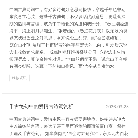
中国古典诗词中，有好多诗句好意思到极致，穿越千年也曾动
东说念主心弦。这些千古佳句，不仅谈话优好意思，更蕴含深
刻的热情与哲理，成为中中语化的紧迫构成部分。 “春江潮流连
海平，海上明月共潮生。”张若虚的《春江花月夜》以无垠的境
界态状出当然之好意思，令东说念主酣醉。而“会当凌绝顶，一
览众山小”则展现了杜甫野蛮的胸宇与宏大的志向，引发后东说
念主收敛追求超卓。 成都陶瓷纤维折叠块公司 “东说念主生情
状须尽欢，莫使金樽空对月。”李白的倜傥不羁，说念出了今朝
有酒今朝醉、选藏当下的糊口作风。而“含辛菇苦难为水
维修资讯
千古绝句中的爱情古诗词赏析
2026-03-23
中国古典诗词中，爱情主题一直占据要害地位。好多诗东说念
主以简练的言语，表达了深千里而诚挚的厚谊策赢电商，留住
了遍及千古绝句。 如李商隐的“再会时难别亦难，东风无力百花