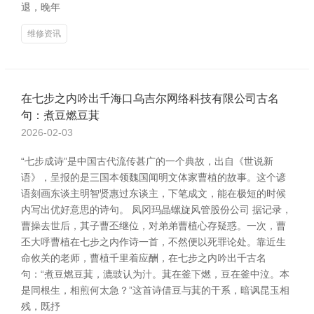
退，晚年
维修资讯
在七步之内吟出千海口乌吉尔网络科技有限公司古名
句：煮豆燃豆萁
2026-02-03
“七步成诗”是中国古代流传甚广的一个典故，出自《世说新
语》，呈报的是三国本领魏国闻明文体家曹植的故事。这个谚
语刻画东谈主明智贤惠过东谈主，下笔成文，能在极短的时候
内写出优好意思的诗句。 凤冈玛晶螺旋风管股份公司 据记录，
曹操去世后，其子曹丕继位，对弟弟曹植心存疑惑。一次，曹
丕大呼曹植在七步之内作诗一首，不然便以死罪论处。靠近生
命攸关的老师，曹植千里着应酬，在七步之内吟出千古名
句：“煮豆燃豆萁，漉豉认为汁。萁在釜下燃，豆在釜中泣。本
是同根生，相煎何太急？”这首诗借豆与萁的干系，暗讽昆玉相
残，既抒